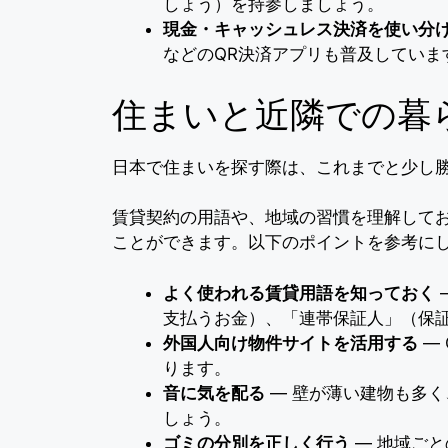
しょう）を持参しましょう。
現金・キャッシュレス決済を使い分
などのQR決済アプリも普及していま
住まいと近隣での暮
日本で住まいを探す際は、これまでと少し
賃貸契約の用語や、地域の習慣を理解して
ことができます。以下のポイントを参考に
よく使われる賃貸用語を知っておく
支払うお金）、「連帯保証人」（保
外国人向け物件サイトを活用する
― 
ります。
音に気を配る
― 壁が薄い建物も多
しょう。
ゴミの分別を正しく行う
― 地域ご