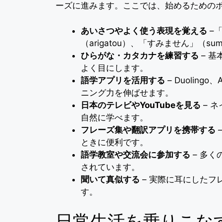
ーズに進みます。ここでは、始めるための
あいさつやよく使う表現を覚える
–「
（arigatou）、「すみません」（s
ひらがな・カタカナを練習する
– 
よく目にします。
語学アプリを活用する
– Duoling
ニング力を伸ばせます。
日本のテレビやYouTubeを見る
– 
自然に学べます。
フレーズ集や翻訳アプリを携帯する
ときに便利です。
語学教室や交流会に参加する
– 多
されています。
聞いて真似する
– 実際に耳にしたフ
す。
日常生活を乗りこな