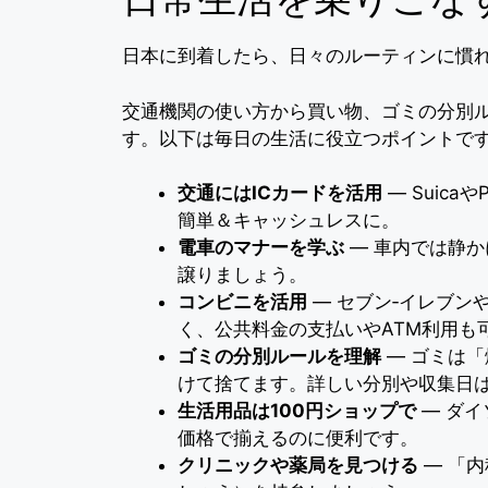
日本に到着したら、日々のルーティンに慣
交通機関の使い方から買い物、ゴミの分別
す。以下は毎日の生活に役立つポイントで
交通にはICカードを活用
― Suic
簡単＆キャッシュレスに。
電車のマナーを学ぶ
― 車内では静
譲りましょう。
コンビニを活用
― セブン‐イレブン
く、公共料金の支払いやATM利用も
ゴミの分別ルールを理解
― ゴミは
けて捨てます。詳しい分別や収集日
生活用品は100円ショップで
― ダイ
価格で揃えるのに便利です。
クリニックや薬局を見つける
― 「