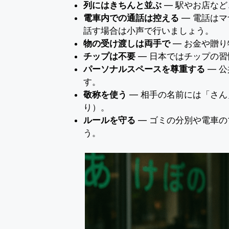
列にはきちんと並ぶ
― 駅やお店な
電車内での通話は控える
― 電話は
話す場合は小声で行いましょう。
物の受け渡しは両手で
― お金や贈
チップは不要
― 日本ではチップの
パーソナルスペースを尊重する
― 
す。
敬称を使う
― 相手の名前には「さ
り）。
ルールを守る
― ゴミの分別や電車
う。