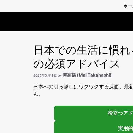
コ
ホー
ン
テ
ン
ツ
へ
日本での生活に慣れる
ス
キ
の必須アドバイス
ッ
プ
舞高橋 (Mai Takahashi)
2025年5月19日
by
日本への引っ越しはワクワクする反面、最
ん。
役立つアド
実用的