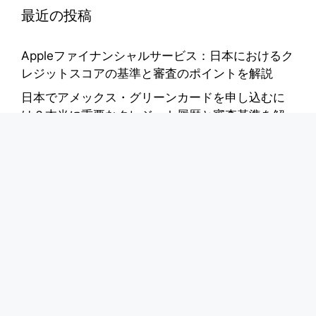
最近の投稿
Appleファイナンシャルサービス：日本におけるク
レジットスコアの基準と審査のポイントを解説
日本でアメックス・グリーンカードを申し込むに
は？本当に重要なクレジット履歴と審査基準を解
説
TS CUBICカードの申込資格：必要書類と収入基準
について分かりやすく解説
ホスピタリティ業界の求人情報（日本）
デイリーヤマザキで働こう：店舗スタッフ応募ガ
イド