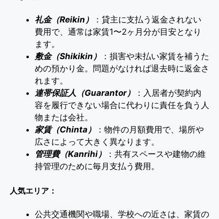
礼金（Reikin）
：貸主に支払う返金されない
費用で、通常は家賃1〜2ヶ月分が目安となり
ます。
敷金（Shikikin）
：損害や未払い家賃を補うた
めの預かり金。問題がなければ退去時に返金さ
れます。
連帯保証人（Guarantor）
：入居者が契約内
容を履行できない場合に代わりに責任を負う人
物または会社。
家賃（Chinta）
：物件の月額費用で、場所や
広さによって大きく異なります。
管理費（Kanrihi）
：共有スペースや建物の維
持管理のために毎月支払う費用。
人気エリア：
公共交通機関や職場、学校への近さは、家賃の