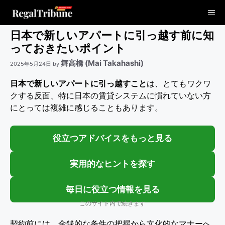
コ
Me
ン
テ
日本で新しいアパートに引っ越す前に知
ン
っておきたいポイント
ツ
舞高橋 (Mai Takahashi)
2025年5月24日
by
へ
ス
日本で新しいアパートに引っ越すこと
は、とてもワクワ
キ
クする反面、特に日本の賃貸システムに慣れていない方
ッ
にとっては複雑に感じることもあります。
プ
役立つアドバイスをもっと見る
実用的なヒントを探す
毎日に役立つ情報を見る
このサイト内で続きます
契約前には、金銭的な条件の把握から文化的なマナーへ